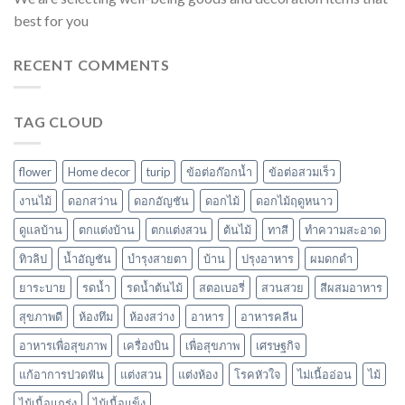
best for you
RECENT COMMENTS
TAG CLOUD
flower
Home decor
turip
ข้อต่อก๊อกน้ำ
ข้อต่อสวมเร็ว
งานไม้
ดอกสว่าน
ดอกอัญชัน
ดอกไม้
ดอกไม้ฤดูหนาว
ดูแลบ้าน
ตกแต่งบ้าน
ตกแต่งสวน
ต้นไม้
ทาสี
ทำความสะอาด
ทิวลิป
น้ำอัญชัน
บำรุงสายตา
บ้าน
ปรุงอาหาร
ผมดกดำ
ยาระบาย
รดน้ำ
รดน้ำต้นไม้
สตอเบอรี่
สวนสวย
สีผสมอาหาร
สุขภาพดี
ห้องทึม
ห้องสว่าง
อาหาร
อาหารคลีน
อาหารเพื่อสุขภาพ
เครื่องบิน
เพื่อสุขภาพ
เศรษฐกิจ
แก้อาการปวดฟัน
แต่งสวน
แต่งห้อง
โรคหัวใจ
ไม่เนื้ออ่อน
ไม้
ไม้เนื้อแกร่ง
ไม้เนื้อแข็ง