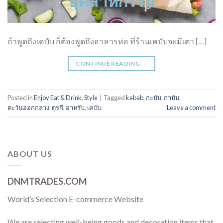
ถ้าพูดถึงเคบับ ก็ต้องพูดถึงอาหารห่อ ที่ร้านเคบับจะมีเตา […]
CONTINUE READING
→
Posted in
Enjoy Eat & Drink
,
Style
|
Tagged
kebab
,
กะบับ
,
กาบับ
,
ตะวันออกกลาง
,
ตุรกี
,
อาหรับ
,
เคบับ
Leave a comment
ABOUT US
DNMTRADES.COM
World’s Selection E-commerce Website
We are selecting well-being goods and decoration items that