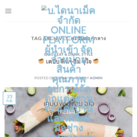
Skip
to
content
TAG ARCHIVES:
ตะวันออกกลาง
ENJOY EAT & DRINK
,
STYLE
เคบับ ฟินๆ อิ่ม จุใจ
POSTED ON
23 กันยายน 2020
BY
ADMIN
23
ก.ย.