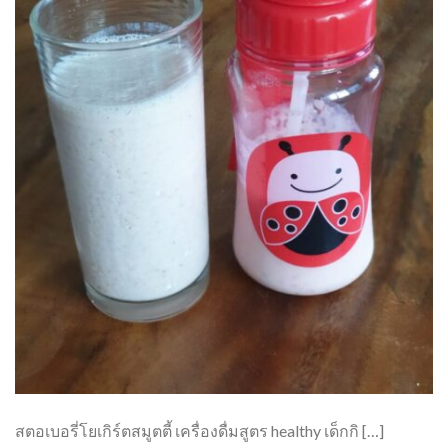
สตอเบอรี่โยเกิร์ตสมูตตี้ เครื่องดื่มสูตร healthy เด็กกิ […]