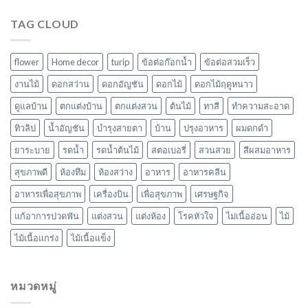
TAG CLOUD
flower
Home decor
turip
ข้อต่อก๊อกน้ำ
ข้อต่อสวมเร็ว
งานไม้
ดอกสว่าน
ดอกอัญชัน
ดอกไม้
ดอกไม้ฤดูหนาว
ดูแลบ้าน
ตกแต่งบ้าน
ตกแต่งสวน
ต้นไม้
ทาสี
ทำความสะอาด
ทิวลิป
น้ำอัญชัน
บำรุงสายตา
บ้าน
ปรุงอาหาร
ผมดกดำ
ยาระบาย
รดน้ำ
รดน้ำต้นไม้
สตอเบอรี่
สวนสวย
สีผสมอาหาร
สุขภาพดี
ห้องทึม
ห้องสว่าง
อาหาร
อาหารคลีน
อาหารเพื่อสุขภาพ
เครื่องบิน
เพื่อสุขภาพ
เศรษฐกิจ
แก้อาการปวดฟัน
แต่งสวน
แต่งห้อง
โรคหัวใจ
ไม่เนื้ออ่อน
ไม้
ไม้เนื้อแกร่ง
ไม้เนื้อแข็ง
หมวดหมู่