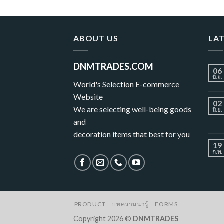
ABOUT US
LA
DNMTRADES.COM
06
มิ.ย.
World's Selection E-commerce
Website
02
We are selecting well-being goods
มิ.ย.
and
decoration items that best for you
19
ก.พ.
PRODUCT
บทความน่ารู้
FORMS
Copyright 2026 ©
DNMTRADES