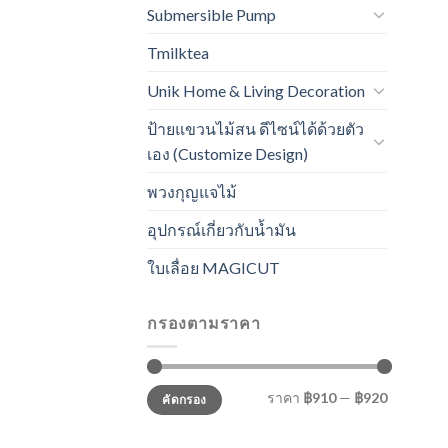
Submersible Pump
Tmilktea
Unik Home & Living Decoration
ป้ายแขวนไม้สน ดีไซน์ได้ด้วยตัว
เอง (Customize Design)
พวงกุญแจไม้
อุปกรณ์เกี่ยวกับน้ำมัน
ใบเลื่อย MAGICUT
กรองตามราคา
ราคา
ราคา
ราคา
฿910
—
฿920
คัดกรอง
ต่ำ
สูงสุด
สุด