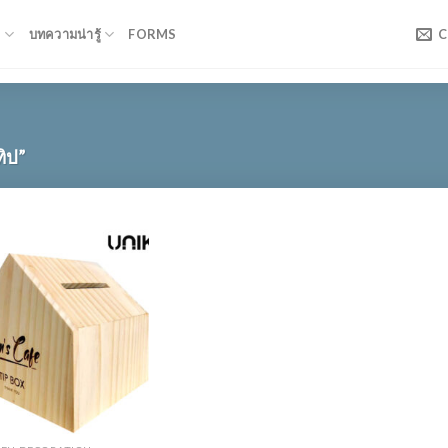
T
บทความน่ารู้
FORMS
C
ทิป”