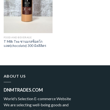
FOOD AND BEVERAGE
T Milk Tea ชานมรสช็อคโก
แลต(chocolate) 300 มิลลิลิตร
ABOUT US
DNMTRADES.COM
World's Selection E-commerce Website
We are selecting well-being goods and