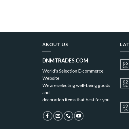
ABOUT US
LA
DNMTRADES.COM
06
มิ.ย.
World's Selection E-commerce
Website
02
We are selecting well-being goods
มิ.ย.
and
decoration items that best for you
19
ก.พ.