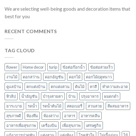
We are selecting well-being goods and decoration items that
best for you
RECENT COMMENTS
TAG CLOUD
flower
Home decor
turip
ข้อต่อก๊อกน้ำ
ข้อต่อสวมเร็ว
งานไม้
ดอกสว่าน
ดอกอัญชัน
ดอกไม้
ดอกไม้ฤดูหนาว
ดูแลบ้าน
ตกแต่งบ้าน
ตกแต่งสวน
ต้นไม้
ทาสี
ทำความสะอาด
ทิวลิป
น้ำอัญชัน
บำรุงสายตา
บ้าน
ปรุงอาหาร
ผมดกดำ
ยาระบาย
รดน้ำ
รดน้ำต้นไม้
สตอเบอรี่
สวนสวย
สีผสมอาหาร
สุขภาพดี
ห้องทึม
ห้องสว่าง
อาหาร
อาหารคลีน
อาหารเพื่อสุขภาพ
เครื่องบิน
เพื่อสุขภาพ
เศรษฐกิจ
แก้อาการปวดฟัน
แต่งสวน
แต่งห้อง
โรคหัวใจ
ไม่เนื้ออ่อน
ไม้